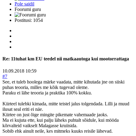
Pole saidil
Foorumi guru
Postitusi: 1054
Re:
11tuhat km EU teedel nii matkaautoga kui mootorrattaga
10.09.2018 10:59
#7
See, et tuleb hoolega märke vaadata, mitte kihutada jne on siiski
puhas teooria, milles me kõik tugevad oleme.
Paraku ei lähe teooria ja praktika 100% kokku.
Kiirteel tulebki kimada, mitte teistel jalus tolgendada. Lilli ja muud
ilusat seal eriti ei näe.
Kiirtee on just õige mingite pikemate vahemaade jaoks.
Ma ei kujuta ette, kui palju läheks puhtalt sõidule, kui mööda
kõrvalteid vaikselt Malagasse kruiisida.
Sobib ehk ainult neile, kes mitmeks kuuks reisile lähevad.