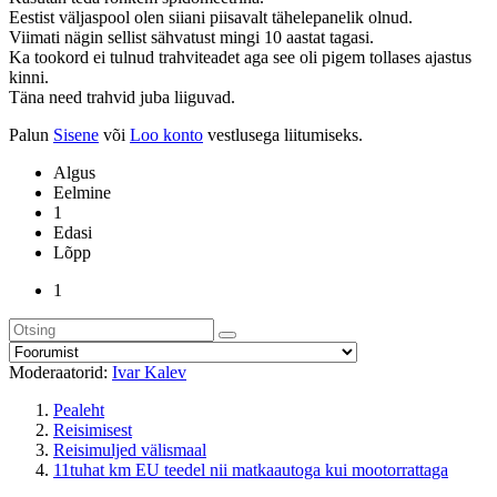
Eestist väljaspool olen siiani piisavalt tähelepanelik olnud.
Viimati nägin sellist sähvatust mingi 10 aastat tagasi.
Ka tookord ei tulnud trahviteadet aga see oli pigem tollases ajastus
kinni.
Täna need trahvid juba liiguvad.
Palun
Sisene
või
Loo konto
vestlusega liitumiseks.
Algus
Eelmine
1
Edasi
Lõpp
1
Moderaatorid:
Ivar Kalev
Pealeht
Reisimisest
Reisimuljed välismaal
11tuhat km EU teedel nii matkaautoga kui mootorrattaga