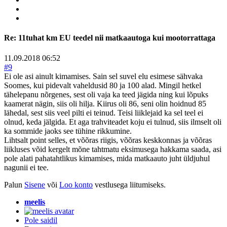
Re:
11tuhat km EU teedel nii matkaautoga kui mootorrattaga
11.09.2018 06:52
#9
Ei ole asi ainult kimamises. Sain sel suvel elu esimese sähvaka
Soomes, kui pidevalt vaheldusid 80 ja 100 alad. Mingil hetkel
tähelepanu nõrgenes, sest oli vaja ka teed jägida ning kui lõpuks
kaamerat nägin, siis oli hilja. Kiirus oli 86, seni olin hoidnud 85
lähedal, sest siis veel pilti ei teinud. Teisi liiklejaid ka sel teel ei
olnud, keda jälgida. Et aga trahviteadet koju ei tulnud, siis ilmselt oli
ka sommide jaoks see tühine rikkumine.
Lihtsalt point selles, et võõras riigis, võõras keskkonnas ja võõras
liikluses võid kergelt mõne tahtmatu eksimusega hakkama saada, asi
pole alati pahatahtlikus kimamises, mida matkaauto juht üldjuhul
nagunii ei tee.
Palun
Sisene
või
Loo konto
vestlusega liitumiseks.
meelis
Pole saidil