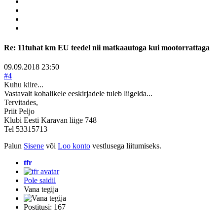
Re:
11tuhat km EU teedel nii matkaautoga kui mootorrattaga
09.09.2018 23:50
#4
Kuhu kiire...
Vastavalt kohalikele eeskirjadele tuleb liigelda...
Tervitades,
Priit Peljo
Klubi Eesti Karavan liige 748
Tel 53315713
Palun
Sisene
või
Loo konto
vestlusega liitumiseks.
tfr
Pole saidil
Vana tegija
Postitusi: 167