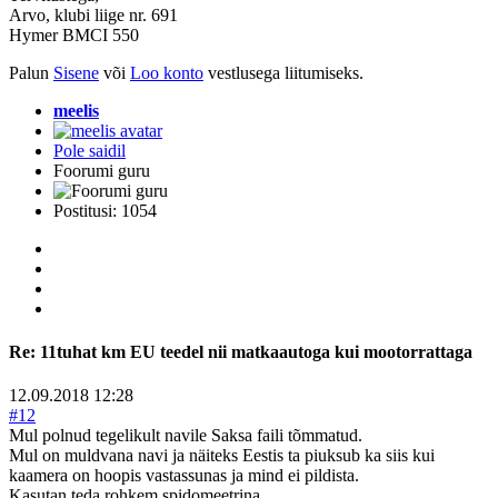
Arvo, klubi liige nr. 691
Hymer BMCI 550
Palun
Sisene
või
Loo konto
vestlusega liitumiseks.
meelis
Pole saidil
Foorumi guru
Postitusi: 1054
Re:
11tuhat km EU teedel nii matkaautoga kui mootorrattaga
12.09.2018 12:28
#12
Mul polnud tegelikult navile Saksa faili tõmmatud.
Mul on muldvana navi ja näiteks Eestis ta piuksub ka siis kui
kaamera on hoopis vastassunas ja mind ei pildista.
Kasutan teda rohkem spidomeetrina.