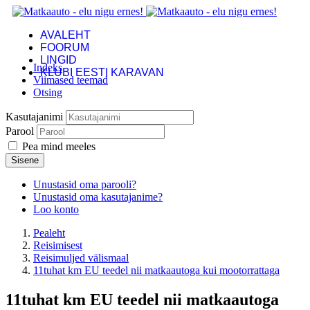
AVALEHT
FOORUM
LINGID
Indeks
KLUBI EESTI KARAVAN
Viimased teemad
Otsing
Kasutajanimi
Parool
Pea mind meeles
Sisene
Unustasid oma parooli?
Unustasid oma kasutajanime?
Loo konto
Pealeht
Reisimisest
Reisimuljed välismaal
11tuhat km EU teedel nii matkaautoga kui mootorrattaga
11tuhat km EU teedel nii matkaautoga