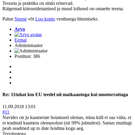
Teooria ja praktika on siiski erinevad.
Räigemad kiiruseületamised ja muud lollused on omaette teema.
Palun
Sisene
või
Loo konto
vestlusega liitumiseks.
Arvo
Eemal
Administraator
Postitusi: 386
Re:
11tuhat km EU teedel nii matkaautoga kui mootorrattaga
11.09.2018 13:01
#11
Navides on ju kaamerate hoiatused olemas, mina küll ei saa väita, et
ei teadnud kaamera olemasolust (nii 99% juhtudest). Samas muidugi
peab seadmed up to date hoidma kogu aeg.
Tervitustega,