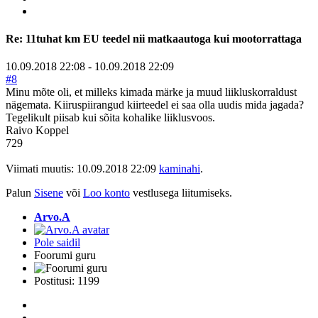
Re:
11tuhat km EU teedel nii matkaautoga kui mootorrattaga
10.09.2018 22:08
-
10.09.2018 22:09
#8
Minu mõte oli, et milleks kimada märke ja muud liikluskorraldust
nägemata. Kiiruspiirangud kiirteedel ei saa olla uudis mida jagada?
Tegelikult piisab kui sõita kohalike liiklusvoos.
Raivo Koppel
729
Viimati muutis: 10.09.2018 22:09
kaminahi
.
Palun
Sisene
või
Loo konto
vestlusega liitumiseks.
Arvo.A
Pole saidil
Foorumi guru
Postitusi: 1199