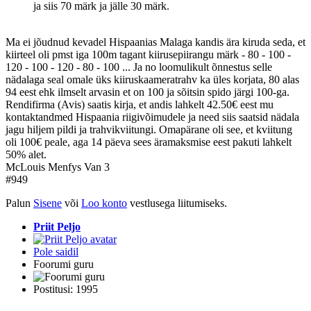
ja siis 70 märk ja jälle 30 märk.
Ma ei jõudnud kevadel Hispaanias Malaga kandis ära kiruda seda, et
kiirteel oli pmst iga 100m tagant kiirusepiirangu märk - 80 - 100 -
120 - 100 - 120 - 80 - 100 ... Ja no loomulikult õnnestus selle
nädalaga seal omale üks kiiruskaameratrahv ka üles korjata, 80 alas
94 eest ehk ilmselt arvasin et on 100 ja sõitsin spido järgi 100-ga.
Rendifirma (Avis) saatis kirja, et andis lahkelt 42.50€ eest mu
kontaktandmed Hispaania riigivõimudele ja need siis saatsid nädala
jagu hiljem pildi ja trahvikviitungi. Omapärane oli see, et kviitung
oli 100€ peale, aga 14 päeva sees äramaksmise eest pakuti lahkelt
50% alet.
McLouis Menfys Van 3
#949
Palun
Sisene
või
Loo konto
vestlusega liitumiseks.
Priit Peljo
Pole saidil
Foorumi guru
Postitusi: 1995