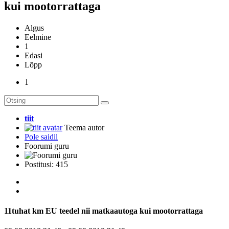
kui mootorrattaga
Algus
Eelmine
1
Edasi
Lõpp
1
tiit
Teema autor
Pole saidil
Foorumi guru
Postitusi: 415
11tuhat km EU teedel nii matkaautoga kui mootorrattaga