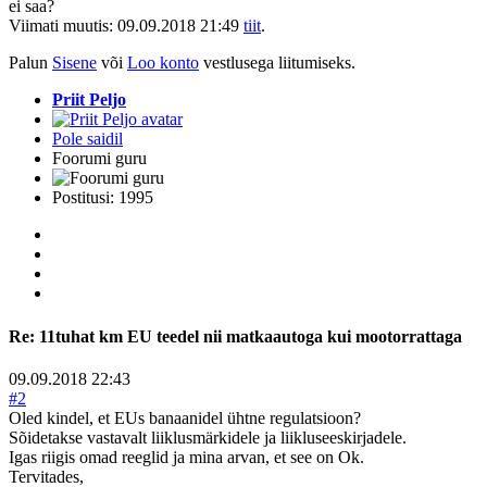
ei saa?
Viimati muutis: 09.09.2018 21:49
tiit
.
Palun
Sisene
või
Loo konto
vestlusega liitumiseks.
Priit Peljo
Pole saidil
Foorumi guru
Postitusi: 1995
Re:
11tuhat km EU teedel nii matkaautoga kui mootorrattaga
09.09.2018 22:43
#2
Oled kindel, et EUs banaanidel ühtne regulatsioon?
Sõidetakse vastavalt liiklusmärkidele ja liikluseeskirjadele.
Igas riigis omad reeglid ja mina arvan, et see on Ok.
Tervitades,