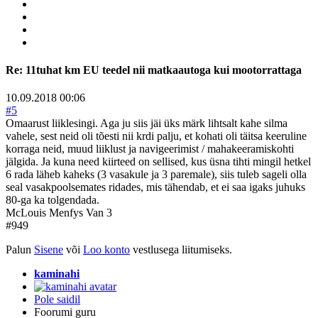
Re:
11tuhat km EU teedel nii matkaautoga kui mootorrattaga
10.09.2018 00:06
#5
Omaarust liiklesingi. Aga ju siis jäi üks märk lihtsalt kahe silma
vahele, sest neid oli tõesti nii krdi palju, et kohati oli täitsa keeruline
korraga neid, muud liiklust ja navigeerimist / mahakeeramiskohti
jälgida. Ja kuna need kiirteed on sellised, kus üsna tihti mingil hetkel
6 rada läheb kaheks (3 vasakule ja 3 paremale), siis tuleb sageli olla
seal vasakpoolsemates ridades, mis tähendab, et ei saa igaks juhuks
80-ga ka tolgendada.
McLouis Menfys Van 3
#949
Palun
Sisene
või
Loo konto
vestlusega liitumiseks.
kaminahi
Pole saidil
Foorumi guru