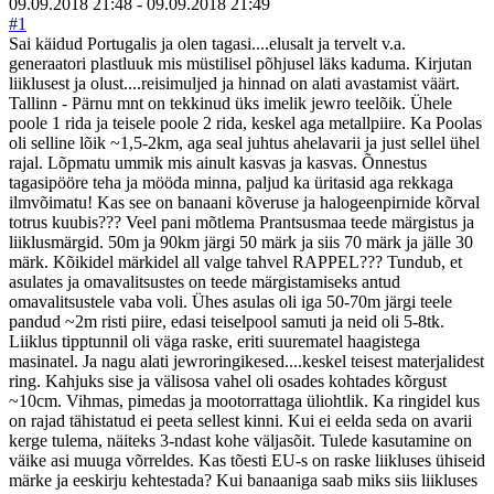
09.09.2018 21:48
-
09.09.2018 21:49
#1
Sai käidud Portugalis ja olen tagasi....elusalt ja tervelt v.a.
generaatori plastluuk mis müstilisel põhjusel läks kaduma. Kirjutan
liiklusest ja olust....reisimuljed ja hinnad on alati avastamist väärt.
Tallinn - Pärnu mnt on tekkinud üks imelik jewro teelõik. Ühele
poole 1 rida ja teisele poole 2 rida, keskel aga metallpiire. Ka Poolas
oli selline lõik ~1,5-2km, aga seal juhtus ahelavarii ja just sellel ühel
rajal. Lõpmatu ummik mis ainult kasvas ja kasvas. Õnnestus
tagasipööre teha ja mööda minna, paljud ka üritasid aga rekkaga
ilmvõimatu! Kas see on banaani kõveruse ja halogeenpirnide kõrval
totrus kuubis??? Veel pani mõtlema Prantsusmaa teede märgistus ja
liiklusmärgid. 50m ja 90km järgi 50 märk ja siis 70 märk ja jälle 30
märk. Kõikidel märkidel all valge tahvel RAPPEL??? Tundub, et
asulates ja omavalitsustes on teede märgistamiseks antud
omavalitsustele vaba voli. Ühes asulas oli iga 50-70m järgi teele
pandud ~2m risti piire, edasi teiselpool samuti ja neid oli 5-8tk.
Liiklus tipptunnil oli väga raske, eriti suurematel haagistega
masinatel. Ja nagu alati jewroringikesed....keskel teisest materjalidest
ring. Kahjuks sise ja välisosa vahel oli osades kohtades kõrgust
~10cm. Vihmas, pimedas ja mootorrattaga üliohtlik. Ka ringidel kus
on rajad tähistatud ei peeta sellest kinni. Kui ei eelda seda on avarii
kerge tulema, näiteks 3-ndast kohe väljasõit. Tulede kasutamine on
väike asi muuga võrreldes. Kas tõesti EU-s on raske liikluses ühiseid
märke ja eeskirju kehtestada? Kui banaaniga saab miks siis liikluses