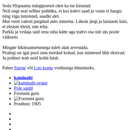
Seda Hispaania märgipornot olen ka ise kirunud.
Neil ongi seal selline poliitika, et kui trahvi saad ja vastu ei haugu
ning viga tunnistad, saadki alet.
Mul veeti valesti pargitud auto minema. Läksin järgi ja laiutasin käsi,
et eksisin tõesti, mis teha.
Parkla ja vedaja said oma raha kätte aga trahvi osa tuli siis poole
väiksem.
Mingite liiklusannetustega tuleb alati arvestada.
Pealegi on igal pool oma toredad kohad, kus inimesed tihti eksivad.
Ja politsei teab neid kohti hästi.
Palun
Sisene
või
Loo konto
vestlusega liitumiseks.
kaminahi
Pole saidil
Foorumi guru
Postitusi: 1905