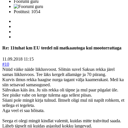
Foorumi guru
Postitusi: 1054
Re:
11tuhat km EU teedel nii matkaautoga kui mootorrattaga
11.09.2018 11:15
#10
Nüüd väike näide liiklusvoost. Sõitsin suvel Saksas rekka järel
samas liiklusvoos. Tee läks kergelt allamäge ja 70 piirang.
Kurvis ilmus rekka haagise nurga tagant välja kaamerakast. Meil ka
siin seisavad samasugused.
Sähvakas käis ära. Ju siis rekka oli täpne ja mul paar pügalat üle.
See pisike vahe on kerge tulema aga sellest piisas.
Siiani pole mingit kirja tulnud. Ilmselt oligi mul nii napilt rohkem, et
sellega ei tegeleta.
Aga veel ei saa hõisata.
Seega ei olegi mingit kindlat valemit, kuidas mitte trahvitud saada.
Läheb täpselt nii kuidas asjaolud kokku langevad.