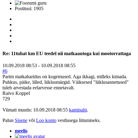
Postitusi: 1905
Re:
11tuhat km EU teedel nii matkaautoga kui mootorrattaga
10.09.2018 08:53
-
10.09.2018 08:55
#6
Parim matkaharidus on kogemused. Aga ikkagi, milleks kimada.
Puhkus, päike, lilled, liiklusmärgid. Väiksesed "liiklusannetused"
tuleb arvestada eelarvesse ennetavalt.
Raivo Koppel
729
Viimati muutis: 10.09.2018 08:55
kaminahi
.
Palun
Sisene
või
Loo konto
vestlusega liitumiseks.
meelis