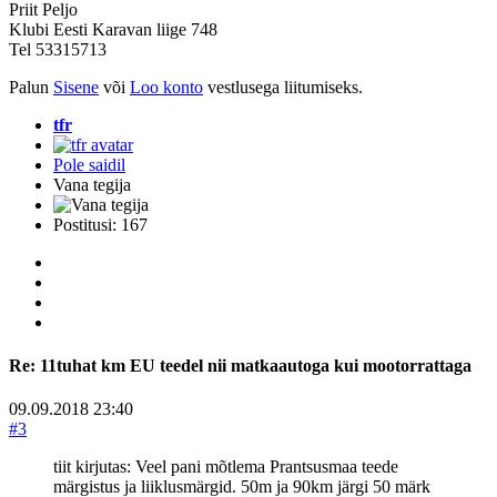
Priit Peljo
Klubi Eesti Karavan liige 748
Tel 53315713
Palun
Sisene
või
Loo konto
vestlusega liitumiseks.
tfr
Pole saidil
Vana tegija
Postitusi: 167
Re:
11tuhat km EU teedel nii matkaautoga kui mootorrattaga
09.09.2018 23:40
#3
tiit kirjutas: Veel pani mõtlema Prantsusmaa teede
märgistus ja liiklusmärgid. 50m ja 90km järgi 50 märk