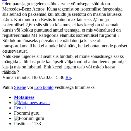
Olen parasjagu tegelemas ühe arvele võtmisega, sõiduk on
Mercedes-Benz Actros. Kuna tegemist on isotermilise furgooniga
siis seinad on paksemad kui muidu ja seetõttu on masina laiuseks
2,6m. Kui muidu on Eestis lubatud max laiuseks 2,55m ja
isotermilisel 2,6m siis siit ka küsimus, et kas keegi on täpsemalt
kursis või kokku puutunud antud teemaga, et mis võimalused on
registreerimaks M1-kategooria elamuks isotremilisel furgoonil ?
Sõiduk on tänaseks päevaks ette näidatud ja ka see oli
transpordiametil hetkel ainuke küsimärk, hetkel ootan nende poolset
otsust/vastust.
Natukene lugedes siit-sealt siis tundub, et mõne sõnastusega saaks
mängida ja ühtlasi pole ka täpselt välja toodud antud teema puhul,et
kas ja mis on lubatud. Ehk keegi targem teab või oskab kaasa
rääkida ?
Viimati muutis: 18.07.2023 15:36
Ra
.
Palun
Sisene
või
Loo konto
vestlusega liitumiseks.
Motamees
Eemal
Foorumi guru
Postitusi: 1133