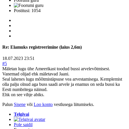
Foorumi guru
Postitusi: 1054
Re:
Elamuks registreerimine (laius 2,6m)
18.07.2023 23:51
#5
Mäletan lugu ühe Ameerikast toodud bussi arvelevõtmisest.
Vanemad olijad ehk mäletavad Jaani.
Seal lahenes lugu mõõtmistäpsuse vea arvestamisega. Kemplemist
olla palju olnud aga buss saadi arvele ja enamus on seda bussi ka
Eesti numbritega näinud.
Ehk on see vihje abiks.
Palun
Sisene
või
Loo konto
vestlusega liitumiseks.
Telgivai
Pole saidil