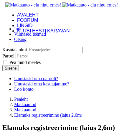
AVALEHT
FOORUM
LINGID
Indeks
KLUBI EESTI KARAVAN
Viimased teemad
Otsing
Kasutajanimi
Parool
Pea mind meeles
Sisene
Unustasid oma parooli?
Unustasid oma kasutajanime?
Loo konto
Pealeht
Matkaautod
Matkaautod
Elamuks registreerimine (laius 2,6m)
Elamuks registreerimine (laius 2,6m)