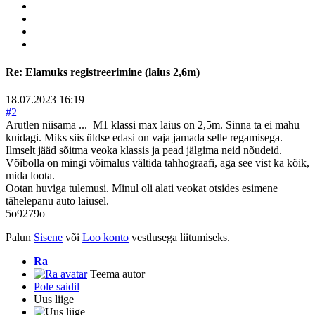
Re:
Elamuks registreerimine (laius 2,6m)
18.07.2023 16:19
#2
Arutlen niisama ... M1 klassi max laius on 2,5m. Sinna ta ei mahu
kuidagi. Miks siis üldse edasi on vaja jamada selle regamisega.
Ilmselt jääd sõitma veoka klassis ja pead jälgima neid nõudeid.
Võibolla on mingi võimalus vältida tahhograafi, aga see vist ka kõik,
mida loota.
Ootan huviga tulemusi. Minul oli alati veokat otsides esimene
tähelepanu auto laiusel.
5o9279o
Palun
Sisene
või
Loo konto
vestlusega liitumiseks.
Ra
Teema autor
Pole saidil
Uus liige