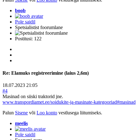
boob
Pole saidil
Spetsialistist foorumlane
Postitusi: 122
Re:
Elamuks registreerimine (laius 2,6m)
18.07.2023 21:05
#4
Masinad on siiski traktorid jne.
www.transpordiamet.ee/soidukite-ja-masinate-kategooriad#masinad
Palun
Sisene
või
Loo konto
vestlusega liitumiseks.
meelis
Pole saidil