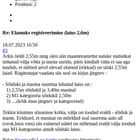
Postitusi: 2
Re:
Elamuks registreerimine (laius 2,6m)
18.07.2023 16:50
#3
Arkis öeldi 2,55m ning olen siin maanteeametist natuke statistikat
üritanud välja võtta ja tausta uurida, päris kindlalt väita ei saa aga
tundub, et mõned arvel olevad elamud (rekkad) on siiski 2,55m
laiad. Riigiteatajat vaadata siis seal on kirjas järgnev :
- Sõiduki ja masina suurima lubatud laius on :
1) 2,55m sõidukil ja 3,40m masinal
2) M1-kategooria sõidukil 2,50m
3) ....(kõik muu järgnev ja kategooriad)
Tekkis küsimus sõnastuse kohta, välja on toodud eraldi - sõiduk ja
masin. Eeldusel, et masinat on mõeldud seal suurema auto all
(veok,buss vms) siis esimesel näitel on mõlemad eraldi välja toodud
aga M1-kategoorias ainult sõiduki laius.
Palun
Sisene
või
Loo konto
vestlusega liitumiseks.