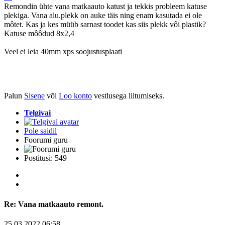
Remondin ühte vana matkaauto katust ja tekkis probleem katuse
plekiga. Vana alu.plekk on auke täis ning enam kasutada ei ole
môtet. Kas ja kes müüb sarnast toodet kas siis plekk vôi plastik?
Katuse môôdud 8x2,4
Veel ei leia 40mm xps soojustusplaati
Palun
Sisene
või
Loo konto
vestlusega liitumiseks.
Telgivai
Pole saidil
Foorumi guru
Postitusi: 549
Re:
Vana matkaauto remont.
25.03.2022 06:58