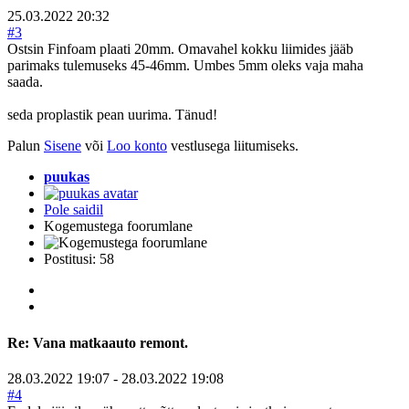
25.03.2022 20:32
#3
Ostsin Finfoam plaati 20mm. Omavahel kokku liimides jääb
parimaks tulemuseks 45-46mm. Umbes 5mm oleks vaja maha
saada.
seda proplastik pean uurima. Tänud!
Palun
Sisene
või
Loo konto
vestlusega liitumiseks.
puukas
Pole saidil
Kogemustega foorumlane
Postitusi: 58
Re:
Vana matkaauto remont.
28.03.2022 19:07
-
28.03.2022 19:08
#4