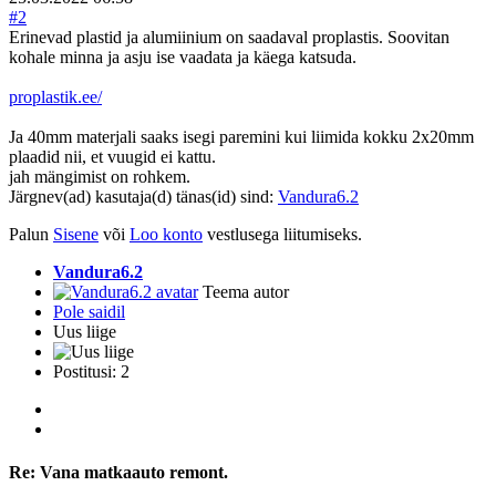
#2
Erinevad plastid ja alumiinium on saadaval proplastis. Soovitan
kohale minna ja asju ise vaadata ja käega katsuda.
proplastik.ee/
Ja 40mm materjali saaks isegi paremini kui liimida kokku 2x20mm
plaadid nii, et vuugid ei kattu.
​​​jah mängimist on rohkem.
Järgnev(ad) kasutaja(d) tänas(id) sind:
Vandura6.2
Palun
Sisene
või
Loo konto
vestlusega liitumiseks.
Vandura6.2
Teema autor
Pole saidil
Uus liige
Postitusi: 2
Re:
Vana matkaauto remont.