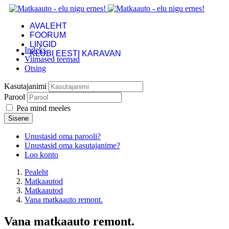
AVALEHT
FOORUM
LINGID
Indeks
KLUBI EESTI KARAVAN
Viimased teemad
Otsing
Kasutajanimi
Parool
Pea mind meeles
Sisene
Unustasid oma parooli?
Unustasid oma kasutajanime?
Loo konto
Pealeht
Matkaautod
Matkaautod
Vana matkaauto remont.
Vana matkaauto remont.