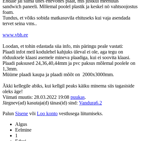
Endale jäi silma ühes ettevõttes plaat, mis justkui meenutas
sandwich paneeli. Mõlemal poolel plastik ja keskel nö vahtsoojostus
foam.
Tundus, et võiks sobida matkasuvila ehituseks kui vaja asendada
tervet seina vms..
www.vbh.ee
Loodan, et tohin edastada siia info, mis päringu peale vastati:
Plaadi infot meil kodulehel kahjuks üleval ei ole, aga tegu on
rõduuksele klaasi asemele mineva plaadiga, kui ei soovita klaasi.
Plaadi paksused 24,36,40,44mm ja pvc paksus mõlemal poolele on
1,3mm.
Müüme plaadi kaupa ja plaadi mõõt on 2000x3000mm.
Äkki kellegile abiks, kui kellgil peaks käiku minema siis tagasiside
oleks äge!
Viimati muutis: 28.03.2022 19:08
puukas
.
Järgnev(ad) kasutaja(d) tänas(id) sind:
Vandura6.2
Palun
Sisene
või
Loo konto
vestlusega liitumiseks.
Algus
Eelmine
1