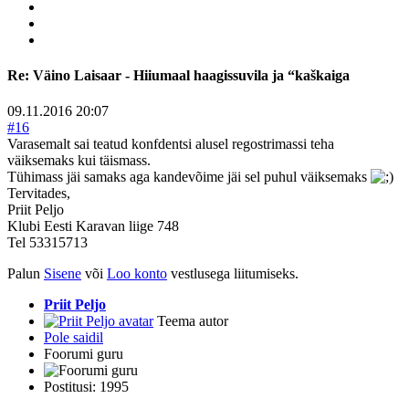
Re:
Väino Laisaar - Hiiumaal haagissuvila ja “kaškaiga
09.11.2016 20:07
#16
Varasemalt sai teatud konfdentsi alusel regostrimassi teha
väiksemaks kui täismass.
Tühimass jäi samaks aga kandevõime jäi sel puhul väiksemaks
Tervitades,
Priit Peljo
Klubi Eesti Karavan liige 748
Tel 53315713
Palun
Sisene
või
Loo konto
vestlusega liitumiseks.
Priit Peljo
Teema autor
Pole saidil
Foorumi guru
Postitusi: 1995