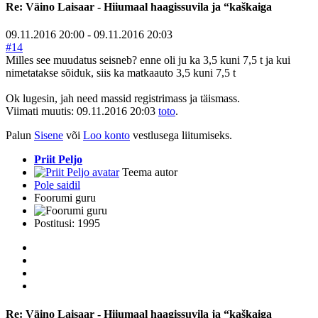
Re:
Väino Laisaar - Hiiumaal haagissuvila ja “kaškaiga
09.11.2016 20:00
-
09.11.2016 20:03
#14
Milles see muudatus seisneb? enne oli ju ka 3,5 kuni 7,5 t ja kui
nimetatakse sõiduk, siis ka matkaauto 3,5 kuni 7,5 t
Ok lugesin, jah need massid registrimass ja täismass.
Viimati muutis: 09.11.2016 20:03
toto
.
Palun
Sisene
või
Loo konto
vestlusega liitumiseks.
Priit Peljo
Teema autor
Pole saidil
Foorumi guru
Postitusi: 1995
Re:
Väino Laisaar - Hiiumaal haagissuvila ja “kaškaiga