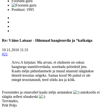
Foorumi guru
Postitusi: 1995
Re:
Väino Laisaar - Hiiumaal haagissuvila ja “kaškaiga
10.11.2016 11:31
#21
Arvo.A kirjutas: Ma arvan, et olulisem on oskus
haagisega manööverdada, sooritada pöördeid jms.
Kaalu mõju pidurdamisele ja muud nüansid räägitakse
ilmselt teoorias selgeks. Samas kood 96 puhul ei ole
mingit teooriatundi, teed sõidu ära ja kõik.
Foorumites ja omavahel kaalu mõju arutatakse
autokoolis ei
räägita sellest sõnakeski
Tervitades,
Priit Peljo