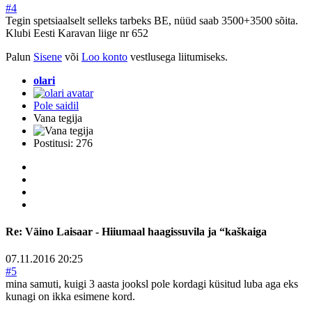
#4
Tegin spetsiaalselt selleks tarbeks BE, nüüd saab 3500+3500 sõita.
Klubi Eesti Karavan liige nr 652
Palun
Sisene
või
Loo konto
vestlusega liitumiseks.
olari
Pole saidil
Vana tegija
Postitusi: 276
Re:
Väino Laisaar - Hiiumaal haagissuvila ja “kaškaiga
07.11.2016 20:25
#5
mina samuti, kuigi 3 aasta jooksl pole kordagi küsitud luba aga eks
kunagi on ikka esimene kord.