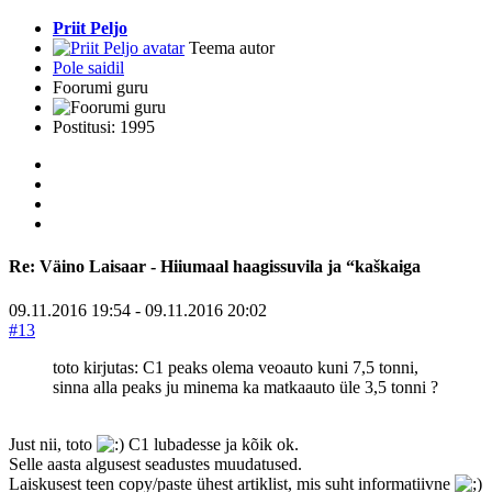
Priit Peljo
Teema autor
Pole saidil
Foorumi guru
Postitusi: 1995
Re:
Väino Laisaar - Hiiumaal haagissuvila ja “kaškaiga
09.11.2016 19:54
-
09.11.2016 20:02
#13
toto kirjutas: C1 peaks olema veoauto kuni 7,5 tonni,
sinna alla peaks ju minema ka matkaauto üle 3,5 tonni ?
Just nii, toto
C1 lubadesse ja kõik ok.
Selle aasta algusest seadustes muudatused.
Laiskusest teen copy/paste ühest artiklist, mis suht informatiivne