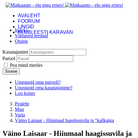
AVALEHT
FOORUM
LINGID
Indeks
KLUBI EESTI KARAVAN
Viimased teemad
Otsing
Kasutajanimi
Parool
Pea mind meeles
Sisene
Unustasid oma parooli?
Unustasid oma kasutajanime?
Loo konto
Pealeht
Muu
Varia
Väino Laisaar - Hiiumaal haagissuvila ja “kaškaiga
Väino Laisaar - Hiiumaal haagissuvila ja