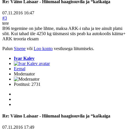
Re:
Väino Laisaar - Hiiumaal haagissuvila ja “kaškaiga
07.11.2016 16:47
#3
tere
B96 tegemine on jube lihtne, maksa ARK-i raha ja tee ainult platsi
sõit. Kui tahad üle 4250 kg täismassi siis peab ka autokoolis käima+
ARK teooria eksam
Palun
Sisene
või
Loo konto
vestlusega liitumiseks.
Ivar Kalev
Eemal
Moderaator
Postitusi: 2731
Re:
Väino Laisaar - Hiiumaal haagissuvila ja “kaškaiga
07.11.2016 17:49