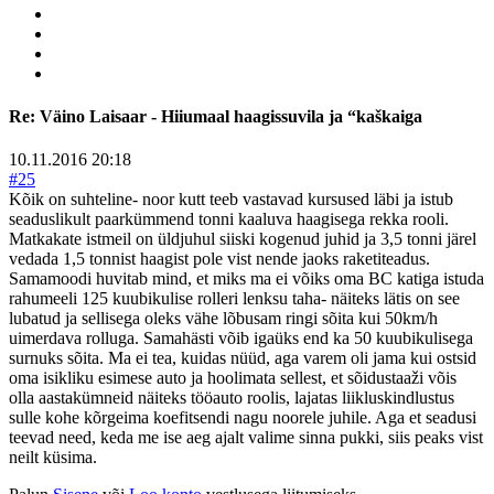
Re:
Väino Laisaar - Hiiumaal haagissuvila ja “kaškaiga
10.11.2016 20:18
#25
Kõik on suhteline- noor kutt teeb vastavad kursused läbi ja istub
seaduslikult paarkümmend tonni kaaluva haagisega rekka rooli.
Matkakate istmeil on üldjuhul siiski kogenud juhid ja 3,5 tonni järel
vedada 1,5 tonnist haagist pole vist nende jaoks raketiteadus.
Samamoodi huvitab mind, et miks ma ei võiks oma BC katiga istuda
rahumeeli 125 kuubikulise rolleri lenksu taha- näiteks lätis on see
lubatud ja sellisega oleks vähe lõbusam ringi sõita kui 50km/h
uimerdava rolluga. Samahästi võib igaüks end ka 50 kuubikulisega
surnuks sõita. Ma ei tea, kuidas nüüd, aga varem oli jama kui ostsid
oma isikliku esimese auto ja hoolimata sellest, et sõidustaaži võis
olla aastakümneid näiteks tööauto roolis, lajatas liikluskindlustus
sulle kohe kõrgeima koefitsendi nagu noorele juhile. Aga et seadusi
teevad need, keda me ise aeg ajalt valime sinna pukki, siis peaks vist
neilt küsima.