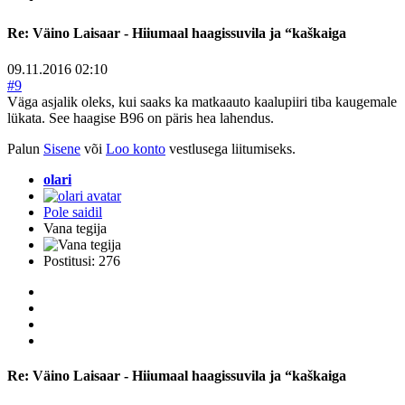
Re:
Väino Laisaar - Hiiumaal haagissuvila ja “kaškaiga
09.11.2016 02:10
#9
Väga asjalik oleks, kui saaks ka matkaauto kaalupiiri tiba kaugemale
lükata. See haagise B96 on päris hea lahendus.
Palun
Sisene
või
Loo konto
vestlusega liitumiseks.
olari
Pole saidil
Vana tegija
Postitusi: 276
Re:
Väino Laisaar - Hiiumaal haagissuvila ja “kaškaiga