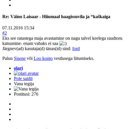
Re:
Väino Laisaar - Hiiumaal haagissuvila ja “kaškaiga
07.11.2016 15:34
#2
Eks see ratastega maja avastamine on nagu talvel keelega raudtoru
katsumine- enam vabaks ei saa
Järgnev(ad) kasutaja(d) tänas(id) sind:
ford
Palun
Sisene
või
Loo konto
vestlusega liitumiseks.
olari
Pole saidil
Vana tegija
Postitusi: 276