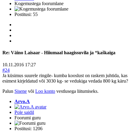
Kogemustega foorumlane
Postitusi: 55
Re:
Väino Laisaar - Hiiumaal haagissuvila ja “kaškaiga
10.11.2016 17:27
#24
Ja küsimus suurele ringile- kumba kooslust on raskem juhtida, kas
esimest kirjeldatud või 3030 kg- se vedukiga vedada 800 kg käru?
Palun
Sisene
või
Loo konto
vestlusega liitumiseks.
Arvo.A
Pole saidil
Foorumi guru
Postitusi: 1206