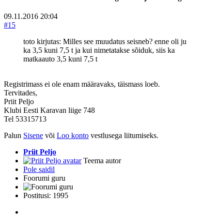
09.11.2016 20:04
#15
toto kirjutas: Milles see muudatus seisneb? enne oli ju
ka 3,5 kuni 7,5 t ja kui nimetatakse sõiduk, siis ka
matkaauto 3,5 kuni 7,5 t
Registrimass ei ole enam määravaks, täismass loeb.
Tervitades,
Priit Peljo
Klubi Eesti Karavan liige 748
Tel 53315713
Palun
Sisene
või
Loo konto
vestlusega liitumiseks.
Priit Peljo
Teema autor
Pole saidil
Foorumi guru
Postitusi: 1995