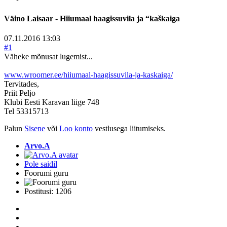
Väino Laisaar - Hiiumaal haagissuvila ja “kaškaiga
07.11.2016 13:03
#1
Väheke mõnusat lugemist...
www.wroomer.ee/hiiumaal-haagissuvila-ja-kaskaiga/
Tervitades,
Priit Peljo
Klubi Eesti Karavan liige 748
Tel 53315713
Palun
Sisene
või
Loo konto
vestlusega liitumiseks.
Arvo.A
Pole saidil
Foorumi guru
Postitusi: 1206