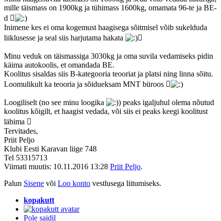
mille täismass on 1900kg ja tühimass 1600kg, omamata 96-te ja BE-
d 
Inimene kes ei oma kogemust haagisega sõitmisel võib sukelduda
liiklusesse ja seal siis harjutama hakata

Minu veduk on täismassiga 3030kg ja oma suvila vedamiseks pidin
käima autokoolis, et omandada BE.
Koolitus sisaldas siis B-kategooria teooriat ja platsi ning linna sõitu.
Loomulikult ka teooria ja sõidueksam MNT büroos 
Loogiliselt (no see minu loogika
) peaks igaljuhul olema nõutud
koolitus kõigilt, et haagist vedada, või siis ei peaks keegi koolitust
läbima 
Tervitades,
Priit Peljo
Klubi Eesti Karavan liige 748
Tel 53315713
Viimati muutis: 10.11.2016 13:28
Priit Peljo
.
Palun
Sisene
või
Loo konto
vestlusega liitumiseks.
kopakutt
Pole saidil