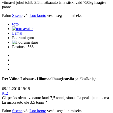
viimasel juhul tohib 3,5t matkaauto taha siiski vaid 750kg haagise
panna.
Palun
Sisene
või
Loo konto
vestlusega liitumiseks.
toto
Eemal
Foorumi guru
Postitusi: 566
Re:
Väino Laisaar - Hiiumaal haagissuvila ja “kaškaiga
09.11.2016 19:19
#12
C1 peaks olema veoauto kuni 7,5 tonni, sinna alla peaks ju minema
ka matkaauto üle 3,5 tonni ?
Palun
Sisene
või
Loo konto
vestlusega liitumiseks.