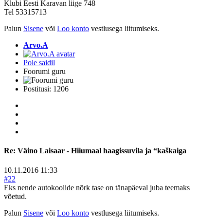
Klubi Eesti Karavan liige 748
Tel 53315713
Palun
Sisene
või
Loo konto
vestlusega liitumiseks.
Arvo.A
Pole saidil
Foorumi guru
Postitusi: 1206
Re:
Väino Laisaar - Hiiumaal haagissuvila ja “kaškaiga
10.11.2016 11:33
#22
Eks nende autokoolide nõrk tase on tänapäeval juba teemaks
võetud.
Palun
Sisene
või
Loo konto
vestlusega liitumiseks.