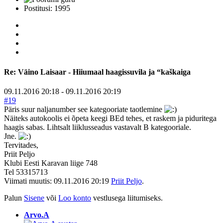
Postitusi: 1995
Re:
Väino Laisaar - Hiiumaal haagissuvila ja “kaškaiga
09.11.2016 20:18
-
09.11.2016 20:19
#19
Päris suur naljanumber see kategooriate taotlemine
Näiteks autokoolis ei õpeta keegi BEd tehes, et raskem ja piduritega
haagis sabas. Lihtsalt liiklusseadus vastavalt B kategooriale.
Jne.
Tervitades,
Priit Peljo
Klubi Eesti Karavan liige 748
Tel 53315713
Viimati muutis: 09.11.2016 20:19
Priit Peljo
.
Palun
Sisene
või
Loo konto
vestlusega liitumiseks.
Arvo.A