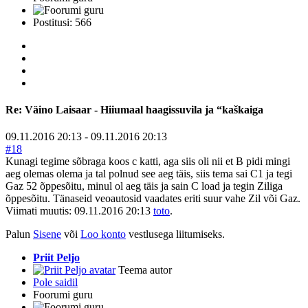
Postitusi: 566
Re:
Väino Laisaar - Hiiumaal haagissuvila ja “kaškaiga
09.11.2016 20:13
-
09.11.2016 20:13
#18
Kunagi tegime sõbraga koos c katti, aga siis oli nii et B pidi mingi
aeg olemas olema ja tal polnud see aeg täis, siis tema sai C1 ja tegi
Gaz 52 õppesõitu, minul ol aeg täis ja sain C load ja tegin Ziliga
õppesõitu. Tänaseid veoautosid vaadates eriti suur vahe Zil või Gaz.
Viimati muutis: 09.11.2016 20:13
toto
.
Palun
Sisene
või
Loo konto
vestlusega liitumiseks.
Priit Peljo
Teema autor
Pole saidil
Foorumi guru