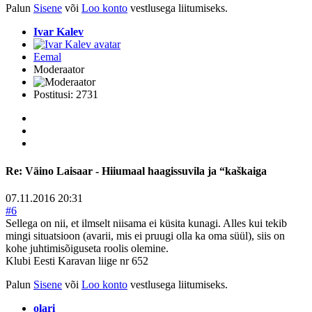
Palun
Sisene
või
Loo konto
vestlusega liitumiseks.
Ivar Kalev
Eemal
Moderaator
Postitusi: 2731
Re:
Väino Laisaar - Hiiumaal haagissuvila ja “kaškaiga
07.11.2016 20:31
#6
Sellega on nii, et ilmselt niisama ei küsita kunagi. Alles kui tekib
mingi situatsioon (avarii, mis ei pruugi olla ka oma süül), siis on
kohe juhtimisõiguseta roolis olemine.
Klubi Eesti Karavan liige nr 652
Palun
Sisene
või
Loo konto
vestlusega liitumiseks.
olari