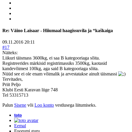
Re:
Väino Laisaar - Hiiumaal haagissuvila ja “kaškaiga
09.11.2016 20:11
#17
Näiteks:
Liikuri täismass 3600kg, ei saa B kategooriaga sõita.
Registreerides märkisid registrimassiks 3500kg, kaotasid
kandevõimest 100kg, aga said B kategooriaga sõita.
Nüüd see ei ole enam võimalik ja arvestatakse ainult täismassi
Tervitades,
Priit Peljo
Klubi Eesti Karavan liige 748
Tel 53315713
Palun
Sisene
või
Loo konto
vestlusega liitumiseks.
toto
Eemal
Foorumi guru