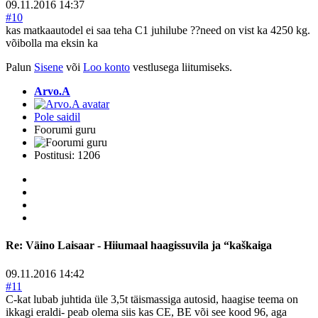
09.11.2016 14:37
#10
kas matkaautodel ei saa teha C1 juhilube ??need on vist ka 4250 kg.
võibolla ma eksin ka
Palun
Sisene
või
Loo konto
vestlusega liitumiseks.
Arvo.A
Pole saidil
Foorumi guru
Postitusi: 1206
Re:
Väino Laisaar - Hiiumaal haagissuvila ja “kaškaiga
09.11.2016 14:42
#11
C-kat lubab juhtida üle 3,5t täismassiga autosid, haagise teema on
ikkagi eraldi- peab olema siis kas CE, BE või see kood 96, aga