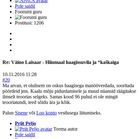
Pole saidil
Foorumi guru
Postitusi: 1206
Re:
Väino Laisaar - Hiiumaal haagissuvila ja “kaškaiga
10.11.2016 11:28
#20
Ma arvan, et olulisem on oskus haagisega manööverdada, sooritada
pöördeid jms. Kaalu mõju pidurdamisele ja muud nüansid räägitakse
ilmselt teoorias selgeks. Samas kood 96 puhul ei ole mingit
teooriatundi, teed sõidu ära ja kõik.
Palun
Sisene
või
Loo konto
vestlusega liitumiseks.
Priit Peljo
Teema autor
Pole saidil