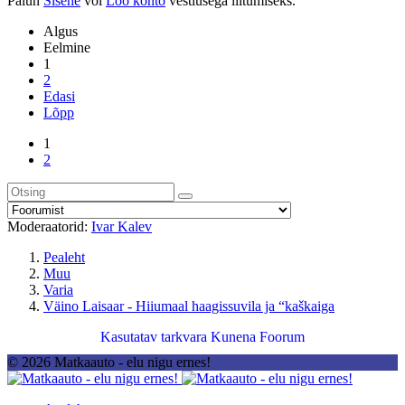
Palun
Sisene
või
Loo konto
vestlusega liitumiseks.
Algus
Eelmine
1
2
Edasi
Lõpp
1
2
Moderaatorid:
Ivar Kalev
Pealeht
Muu
Varia
Väino Laisaar - Hiiumaal haagissuvila ja “kaškaiga
Kasutatav tarkvara
Kunena Foorum
© 2026 Matkaauto - elu nigu ernes!