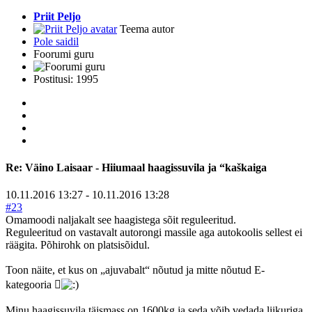
Priit Peljo
Teema autor
Pole saidil
Foorumi guru
Postitusi: 1995
Re:
Väino Laisaar - Hiiumaal haagissuvila ja “kaškaiga
10.11.2016 13:27
-
10.11.2016 13:28
#23
Omamoodi naljakalt see haagistega sõit reguleeritud.
Reguleeritud on vastavalt autorongi massile aga autokoolis sellest ei
räägita. Põhirohk on platsisõidul.
Toon näite, et kus on „ajuvabalt“ nõutud ja mitte nõutud E-
kategooria 
Minu haagissuvila täismass on 1600kg ja seda võib vedada liikuriga,