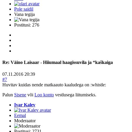
Pole saidil
Vana tegija
Postitusi: 276
Re:
Väino Laisaar - Hiiumaal haagissuvila ja “kaškaiga
07.11.2016 20:39
#7
Huvitav kuidas nende matkaauto kaaludega on :whistle:
Palun
Sisene
või
Loo konto
vestlusega liitumiseks.
Ivar Kalev
Eemal
Moderaator
Postitusi: 2731