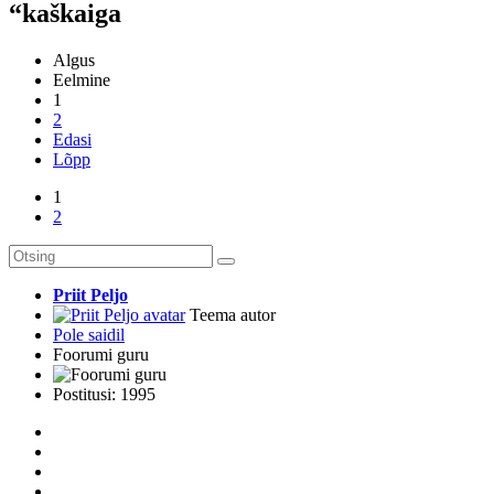
“kaškaiga
Algus
Eelmine
1
2
Edasi
Lõpp
1
2
Priit Peljo
Teema autor
Pole saidil
Foorumi guru
Postitusi: 1995