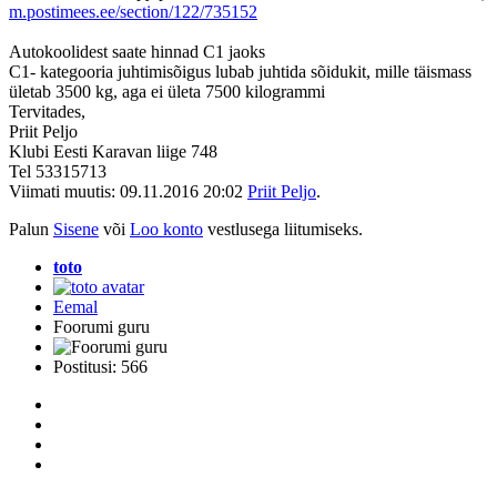
m.postimees.ee/section/122/735152
Autokoolidest saate hinnad C1 jaoks
C1- kategooria juhtimisõigus lubab juhtida sõidukit, mille täismass
ületab 3500 kg, aga ei ületa 7500 kilogrammi
Tervitades,
Priit Peljo
Klubi Eesti Karavan liige 748
Tel 53315713
Viimati muutis: 09.11.2016 20:02
Priit Peljo
.
Palun
Sisene
või
Loo konto
vestlusega liitumiseks.
toto
Eemal
Foorumi guru
Postitusi: 566